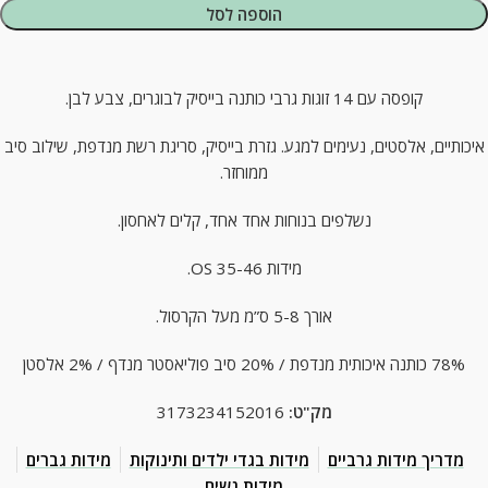
הוספה לסל
קופסה עם 14 זוגות גרבי כותנה בייסיק לבוגרים, צבע לבן.
איכותיים, אלסטים, נעימים למגע. גזרת בייסיק, סריגת רשת מנדפת, שילוב סיב
ממוחזר.
נשלפים בנוחות אחד אחד, קלים לאחסון.
מידות OS 35-46.
אורך 5-8 ס”מ מעל הקרסול.
78% כותנה איכותית מנדפת / 20% סיב פוליאסטר מנדף / 2% אלסטן
מק"ט:
3173234152016
מדריך מידות גרביים
מידות בגדי ילדים ותינוקות
מידות גברים
מידות נשים