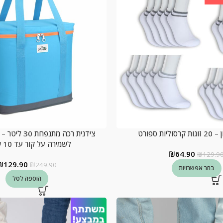
יות ספורט
צידנית רכה מתנ
לשמירה על קור עד 10 שעות!
₪
64.90
₪
129.9
₪
129.90
₪
249.90
בחר אפשרויות
הוספה לסל