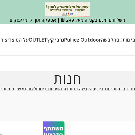
משלוחים חינם בקנייה מעל 249 ₪ | אספקה תוך 7 ימי עסקים
י מותגים
הלבשה
Pulliez Outdoor
גרבי קיץ
OUTLET
על המוצר
יציר
חנות
וד
גרבי מותגים
גרביונים
הלבשה תחתונה נשים וגברים
חולצות טי שירט מותגי