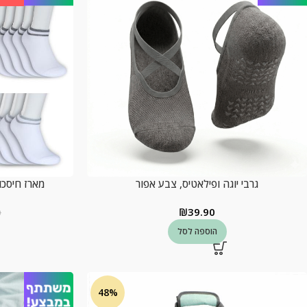
גרבי יוגה ופילאטיס, צבע אפור
מארז חיסכון – 20 זוגות קרסול
₪
39.90
0
הוספה לסל
48%