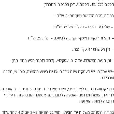
הסכום בכל עת . הסכום יעודכן בפרסומי החברה)
במידה וסכום הרכישה נמוך מ249 ש״ח –
– שליח עד הבית – בעלות של 35 ש״ח
– משלוח לנקודת איסוף הקרובה לביתכם – עלות 25 ש״ח
– אין אפשרות לאיסוף עצמי.
– זמן הגעת המשלוח: עד 7 ימי עסקים*. (לרוב הזמנה תגיע מהר יותר!)
*ימי עסקים- ימי העסקים אינם כוללים את יום ביצוע ההזמנה, סופ״ש, חה״מ
וערבי חג.
בחגי קניות- דוגמת בלאק פריידי, סייבר מאנדי וכו.. ייתכנו עיכובים בימי העסקים
לחלוקת המשלוחים וזמני האספקה לטובת זמני אספקה שונים שיוגדרו על ידי
החברה לאותה התקופה.
במידה והזמנתם
משלוח עד הבית
– תתקבל הודעת SMS עם יציאת המשלוח