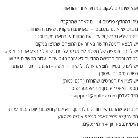
אנא שימו לב לעקוב במדויק אחר ההוראות:
ניתן להחליף פריטים 14 יום לאחר שהתקבלו.
גרביים שלא נגרבו/כובסו – ובאריזתם המקורית שאינה הושחתה.
ביגוד שלא נלבש, ושעדיין עם התוויות או במארז מקורי וסגור.
יש לבצע הזמנה חדשה באתר עם המוצרים שתרצו במקום.
יש לבחור אופציה של משלוח
עד הבית
על מנת שנוכל לבצע את ההחלפה.
במידה וסכום הרכישה החדשה לא עובר 249 ש״ח, עלות המשלוח 35 ₪.
יש לעדכן במיידי לווצאפ או למייל שזוהי החלפה – ההזמנה תוגדר כהזמנה
כפולה (מסירה ואיסוף)
יש לציין את הפריטים שהוחזרו ( דגם וכמות)
מספר ווצאפ לעדכון: 052-8359114
מייל לעדכון
support@pulliez.com
:
⁠4. ברגע שהדגם שהוחזר יגיע למחסן, הוא ייבדק וחשבונך יזוכה עבור עלות
המוצר
(נטו מחיר לאחר הנחות ועלות משלוח)
הזיכוי יתבצע תוך 14 ימי עסקים.