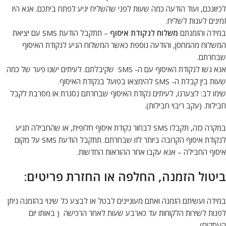
לכיוונכם, ועוד הודעה כמה שעות לפני שהשליח יגיע לפתח ביתכם. אנא היו
זמינים לענות לשליח.
במידה והזמנתם
משלוח לנקודת איסוף
– תתקבל הודעת SMS עם יציאת
המשלוח מהמחסן, והודעה נוספת כאשר המשלוח הגיע לנקודת האיסוף
שבחרתם.
אנא גשו לנקודת האיסוף עם ה- SMS שקיבלתם. לעיתים ישנו פער של כמה
שעות בין קבלת ה- SMS להימצאו בפועל בנקודת האיסוף.
שימו לב: לצערנו, לעיתים נקודת האיסוף שבחרתם נסגרת או מסרבת לקבל
חבילות. (עקב ריבוי חבילות).
במקרה כזה, תקבלו SMS לבחור נקודת איסוף חלופית, או שהחבילה תגיע
לנקודת איסוף הקרובה ביותר לזו שבחרתם. תתקבל הודעת SMS על מקום
איסוף החבילה – אנא עקבו אחר ההוראות החדשות.
ביטול הזמנה, החלפה או החזרת פריטים:
במידה ועשיתם הזמנה ואתם מעוניינים לבטל או לבצע כל שינוי בהזמנה ניתן
לפנות לשירות הלקוחות עד כארבע שעות לאחר הרכישה ( באותו יום
העסקים).