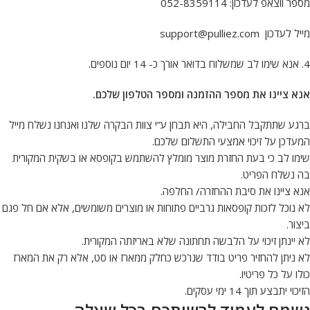
מספר ווצאפ לעדכון: 052-8359114
מייל לעדכון
support@pulliez.com
4. אנא שימו לב שמשלוח בדואר אורך כ- 14 יום נוספים.
אנא ציינו את מספר ההזמנה ומספר הטלפון שלכם
.
ברגע שתתקבל החבילה, היא תבחן ע”י צוות הבקרה שלנו ואנחנו נשלח מייל
המעדכן על זיכוי אמצעי התשלום שלכם.
שימו לב כי בעת החזרת מוצר מומלץ להשתמש בקופסא או בשקית המקורית
בה נשלח הפריט.
אנא ציינו את סיבת ההחזרה/ החלפה.
לא נוכל לזכות קופסאות גרביים פתוחות או מוצרים משומשים, אלא אם חל פגם
ביצור.
לא יינתן זיכוי על הלבשה תחתונה שלא באריזתה המקורית.
לא ניתן להחזיר פריט בודד שנרכש כחלק ממארז או סט, אלא רק את המארז
כולו על כל פריטיו.
הזיכוי יתבצע תוך 14 ימי עסקים.