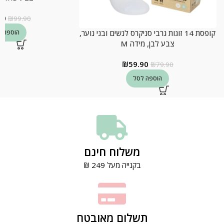
90
₪
99.90
קופסת 14 זוגות גרבי סניקרס לנשים ובני נוער,
הוספה ל
צבע לבן, מידה M
₪
59.90
₪
79.90
הוספה לסל
משלוח חינם
בקנייה מעל 249 ₪
תשלום מאובטח