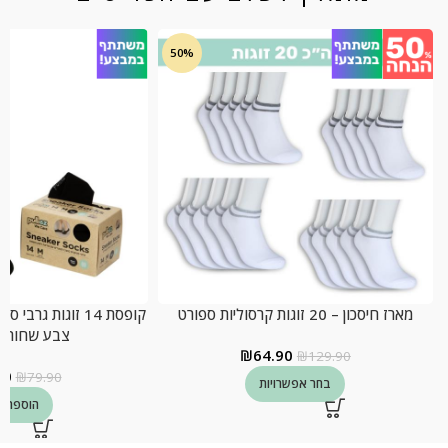
50%
מארז חיסכון – 20 זוגות קרסוליות ספורט
קופסת 14 זוגות גרב
צבע שחור, מ
₪
64.90
₪
129.90
90
₪
79.90
בחר אפשרויות
הוספה ל