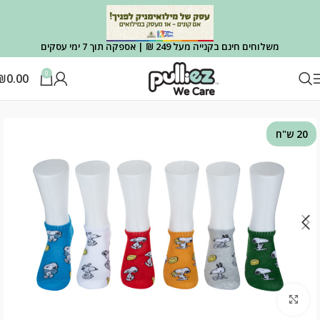
משלוחים חינם בקנייה מעל 249 ₪ | אספקה תוך 7 ימי עסקים
0
₪
0.00
עמוד הבית
OUTLET
OUTLET גרביים
20 ש"ח
Click to enlarge