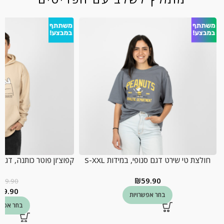
חולצת טי שירט דגם סנופי, במידות S-XXL
קפוצ’ון פוטר כותנה, דגם סנו
₪
59.90
129.90
59.90
בחר אפשרויות
בחר אפשר