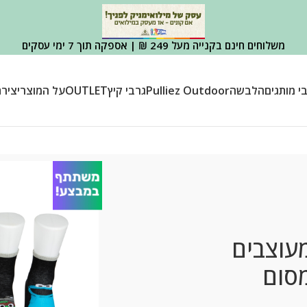
משלוחים חינם בקנייה מעל 249 ₪ | אספקה תוך 7 ימי עסקים
י מותגים
הלבשה
Pulliez Outdoor
גרבי קיץ
OUTLET
על המוצר
יציר
מעוצבים
מסום