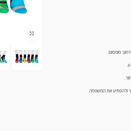
ck to enlarge
ע.
זר.
אחר ולהפתיע את המשפחה