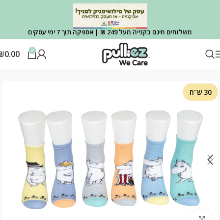
משלוחים חינם בקנייה מעל 249 ₪ | אספקה תוך 7 ימי עסקים
0
₪
0.00
עמוד הבית
OUTLET
OUTLET גרביים
30 ש"ח
Click to enlarge