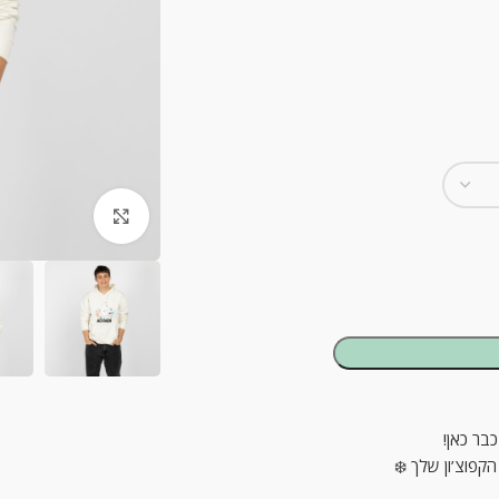
ck to enlarge
בר כאן!
הקפוצ’ון שלך ❄️