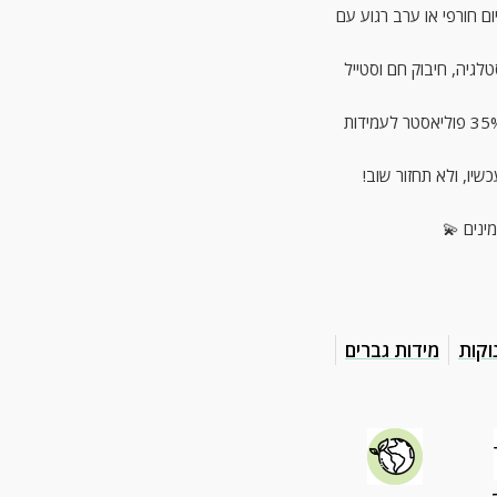
ם חורפי או ערב רגוע עם
טלגיה, חיבוק חם וסטייל
🧵 בד איכותי במיוחד – 65% כותנה רכה ונעימה + 35% פוליאסטר לעמידות
יו, ולא תחזור שוב!
ינים 💫
וקות
מידות גברים