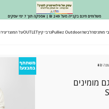
משלוחים חינם בקנייה מעל 249 ₪ | אספקה תוך 7 ימי עסקים
י מותגים
הלבשה
Pulliez Outdoor
גרבי קיץ
OUTLET
על המוצר
יציר
עונה ₪⬇️
גם מומינים