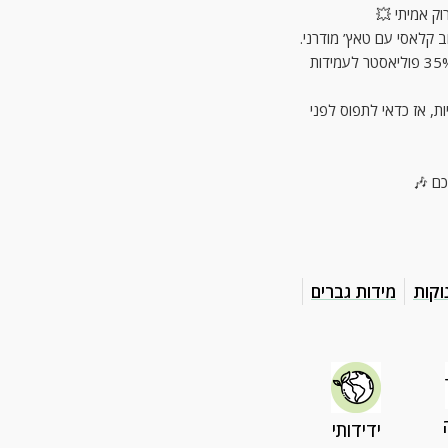
וק אמיתי 💥
ב קלאסי עם טאץ’ מודרני.
🧵 בד איכותי במיוחד – 65% כותנה רכה ונעימה + 35% פוליאסטר לעמידות
ת, אז כדאי לתפוס לפני
כם 🎶
וקות
מידות גברים
ידידותי