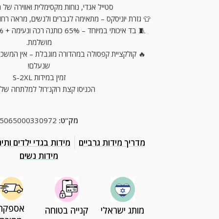
סטייל אגדי, נוחות מקסימלית ואווירה של ר
👕 גזרת יוניסקס – מתאימה לגברים ולנשים, מראה רחו
מושלמת.
🔥 קולקציית קפסולה במהדורה מוגבלת – אין המשכיו
שנעלם!
זמין במידות S-2XL
הכניסו קצת רוקנ’רול למלתחה של
מק"ט:
5065000330972
מדריך מידות גרביים
מידות בגדי ילדים ותינ
מידות נשים
אספקה
מותג ישראלי
קנייה בטוחה