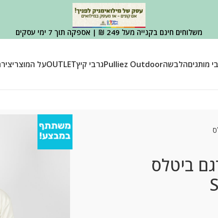
משלוחים חינם בקנייה מעל 249 ₪ | אספקה תוך 7 ימי עסקים
י מותגים
הלבשה
Pulliez Outdoor
גרבי קיץ
OUTLET
על המוצר
יציר
ס
דגם ביטלס