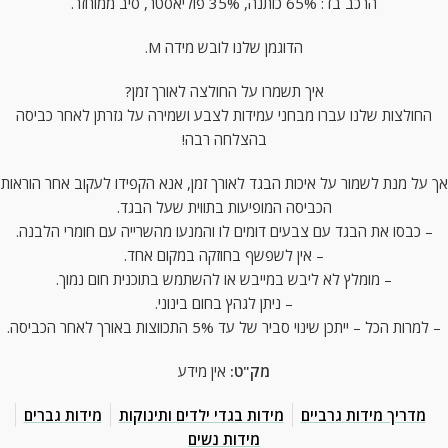
הרכב בד: 65% כותנה, 35% פוליאסטר, סיב ממוחזר.
הדוגמן שלנו לובש מידה M.
איך תשמרו על החולצה לאורך זמן?
החולצות שלנו עברו מבחני עמידות לצבע ושמירה על גזרתן לאחר כביסה
בהצלחה רבה!
אך על מנת לשמור על איכות הבגד לאורך זמן, אנא הקפידו לעקוב אחר הוראות
הכביסה המופיעות בתווית שעל הבגד.
– כבסו את הבגד עם צבעים דומים לו והמנעו מהשרייה עם חומרי הלבנה.
– אין לשפשף בחוזקה במקום אחד.
– מומלץ לא ליבש במייבש או להשתמש בתוכנית חום נמוך.
– ניתן לגהץ בחום בינוני.
– למרות הכל – ייתכן שינוי סביר של עד 5% התכווצות באורך לאחר הכביסה.
מק"ט:
אין מידע
מדריך מידות גרביים
מידות בגדי ילדים ותינוקות
מידות גברים
מידות נשים