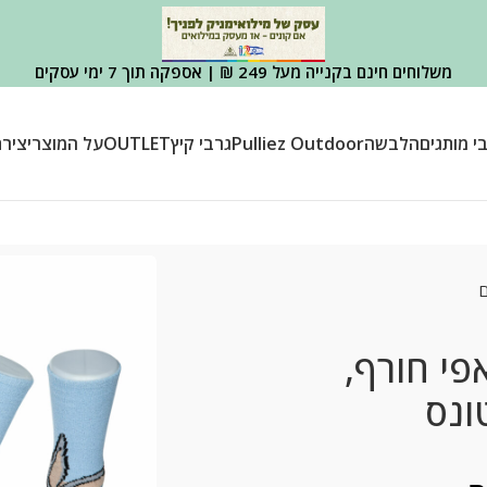
משלוחים חינם בקנייה מעל 249 ₪ | אספקה תוך 7 ימי עסקים
י מותגים
הלבשה
Pulliez Outdoor
גרבי קיץ
OUTLET
על המוצר
יציר
ם
פלאפי חורף,
ונס