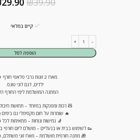
₪
29.90
₪
39.90
קיים במלאי
הוספה לסל
מארז 2 זוגות גרבי פלאפי חורף ❄🧦
ילדים, דגם לוני טונס.
המתנה המושלמת לימי החורף הק
🧸 רכות ומפנקות במיוחד – תחושת חיבוק
🔥 שומרות על חום מקסימלי גם בימים ה
🧦 גמישות ונוחות – מתאימות לכל 
👟 לשימוש בבית או בנעליים – מושלם ליום חורפי ב
🎁 מתנה חורפית מושלמת – מארז זוגי משתלם, כפ