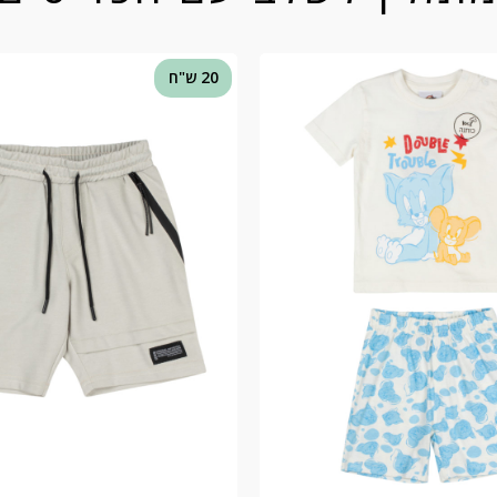
20 ש"ח