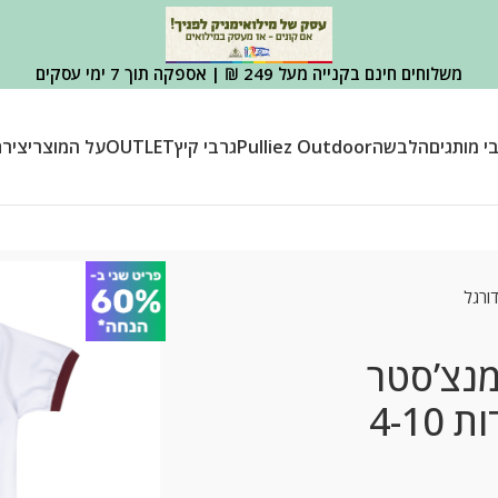
משלוחים חינם בקנייה מעל 249 ₪ | אספקה תוך 7 ימי עסקים
י מותגים
הלבשה
Pulliez Outdoor
גרבי קיץ
OUTLET
על המוצר
יציר
ורגל
מנצ’סטר
4-10