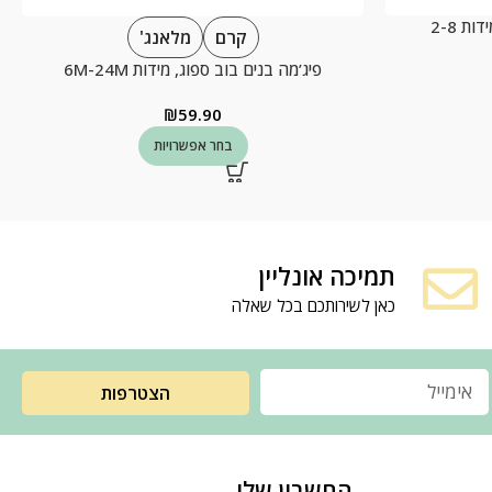
ת 2-8
קרם
מלאנג'
פיג’מה בנים בוב ספוג, מידות 6M-24M
₪
59.90
בחר אפשרויות
תמיכה אונליין
כאן לשירותכם בכל שאלה
הצטרפות
החשבון שלי