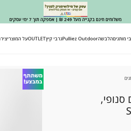
משלוחים חינם בקנייה מעל 249 ₪ | אספקה תוך 7 ימי עסקים
י מותגים
הלבשה
Pulliez Outdoor
גרבי קיץ
OUTLET
על המוצר
יציר
גים
סנופי,