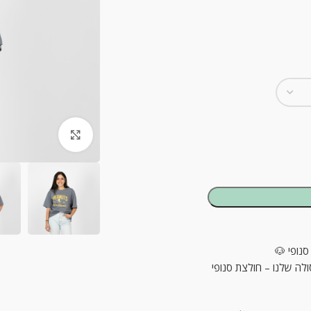
ck to enlarge
סנופי 🐶
לה שלנו – חולצת סנופי