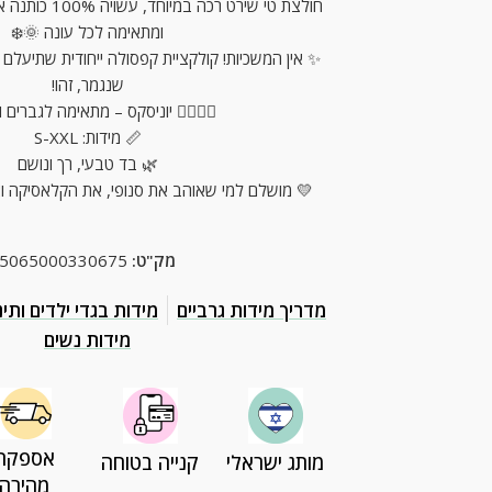
ית, נעימה על הגוף
ומתאימה לכל עונה 🌞❄️
יית קפסולה ייחודית שתיעלם מהר מהמדפים – ברגע
שנגמר, זהו!
‍♀️ יוניסקס – מתאימה לגברים ולנשים
📏 מידות: S-XXL
🌿 בד טבעי, רך ונושם
את סנופי, את הקלאסיקה ואת הווייב הרטרו הנכון!
5065000330675
מק"ט:
ת בגדי ילדים ותינוקות
מדריך מידות גרביים
מידות נשים
אספקה
קנייה בטוחה
מותג ישראלי
מהירה