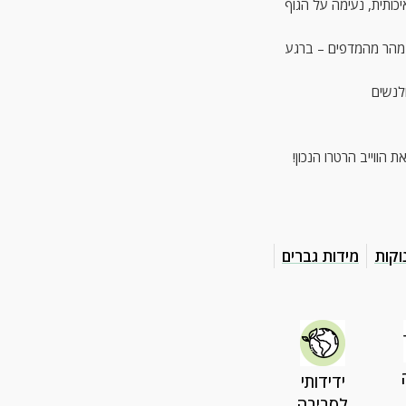
חולצת טי שירט רכה במיוחד, עשויה 100% כותנה איכות
✨ אין המשכיות! קולקצ
🧍‍♂️
💛 מושלם למי שאוהב 
מידות גברים
מידו
ידידותי
לסביבה