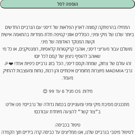
הוספה לסל
התחילו בהרפתקה קסומה לארץ הפלאות של דיסני עם הגרביים החדשים
ביותר שלנו של מיקי ומיני, הכוללים אוזני קטיפה תלת-ממדיות בהתאמה אישית
וקשת המנוקד האדומה של מיני.
מושלם עבור מעריצי דיסני, אוהבי קריקטורות קלאסיות, רומנטיקנים, או כל מי
שאוהב להוסיף ניצוץ של קסם לכל יום!
זהו עולם של צחוק, שמחה וקסם דיסני, הכל בזוג גרביים כיפיות אחד! ❤️🎉
גרבי MADMIA מיוצרות מחומרים איכותיים והן רכות, נוחות ומעוצבות להחזיק
מעמד.
מידות: OS מגיל 6 עד 99 😊
מתכננים מסיבת מיקי ומיני ומעוניינים בכמות גדולה של גרביים? פנו אלינו
ב״צור קשר״ להצעה מיוחדת עבורכם!
טיפול בכביסה:
לטיפול מיטבי בגרביים שלנו, אנו ממליצים על כביסה קרה בידיים תוך הקפדה