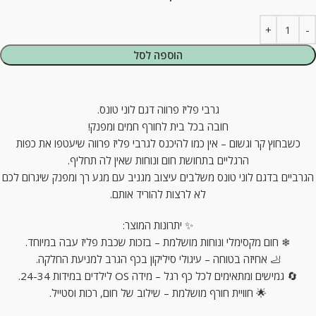
הוספה לסל
גרבי פליז פרווה דגם לוני טונס.
חובה בכל בית לחורף חמים ומפנק!
כשבחוץ קר וגשום – אין כמו להיכנס לגרבי פליז פרווה שיעטפו את כפות
הרגליים בתחושת חום ונוחות שאין לה תחליף.
הגרביים בדגם לוני טונס משלבים עיצוב מגניב עם מגע רך ומפנק שיגרום לכם
לא לרצות להוריד אותם.
✨ יתרונות המוצר:
❄ חום מקסימלי ונוחות מושלמת – בזכות שכבת פליז עבה במיוחד.
🦶 אחיזה בטוחה – עיגולי סיליקון בכף הגרב למניעת החלקה.
🔄 גמישים ומתאימים לכל כף רגל – מידה OS לילדים במידות 24-34.
🌟 חוויית חורף מושלמת – שילוב של חום, רכות וסטייל.