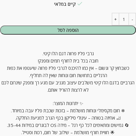
קיים במלאי
הוספה לסל
גרבי פליז פרווה דגם הלו קיטי.
חובה בכל בית לחורף חמים ומפנק!
כשבחוץ קר וגשום – אין כמו להיכנס לגרבי פליז פרווה שיעטפו את כפות
הרגליים בתחושת חום ונוחות שאין לה תחליף.
הגרביים בדגם הלו קיטי משלבים עיצוב מגניב עם מגע רך ומפנק שיגרום לכם
לא לרצות להוריד אותם.
✨ יתרונות המוצר:
❄ חום מקסימלי ונוחות מושלמת – בזכות שכבת פליז עבה במיוחד.
🦶 אחיזה בטוחה – עיגולי סיליקון בכף הגרב למניעת החלקה.
🔄 גמישים ומתאימים לכל כף רגל – מידה OS לבוגרים במידות 35-44.
🌟 חוויית חורף מושלמת – שילוב של חום, רכות וסטייל.