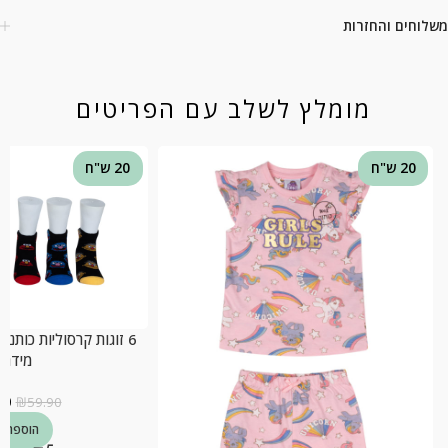
משלוחים והחזרות
מומלץ לשלב עם הפריטים
20 ש"ח
20 ש"ח
6 זוגות קרסוליות כותנ
מידה S
00
₪
59.90
הוספה ל