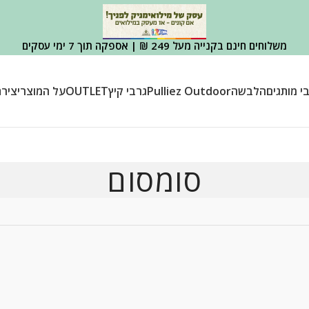
משלוחים חינם בקנייה מעל 249 ₪ | אספקה תוך 7 ימי עסקים
י מותגים
הלבשה
Pulliez Outdoor
גרבי קיץ
OUTLET
על המוצר
יציר
סומסום