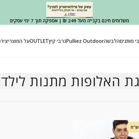
משלוחים חינם בקנייה מעל 249 ₪ | אספקה תוך 7 ימי עסקים
י מותגים
הלבשה
Pulliez Outdoor
גרבי קיץ
OUTLET
על המוצר
יציר
גת האלופות מתנות לילדי