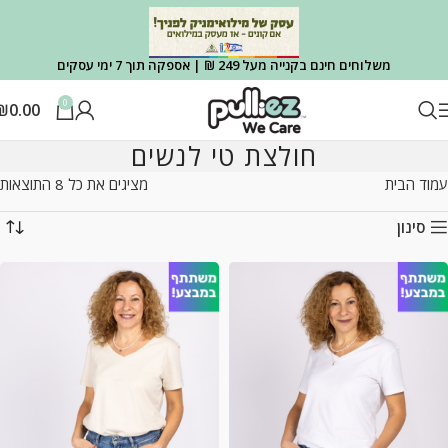
משלוחים חינם בקנייה מעל 249 ₪ | אספקה תוך 7 ימי עסקים
0
₪
0.00
חולצת טי לנשים
עמוד הבית
מציגים את כל ⁦8⁩ התוצאות
סינון