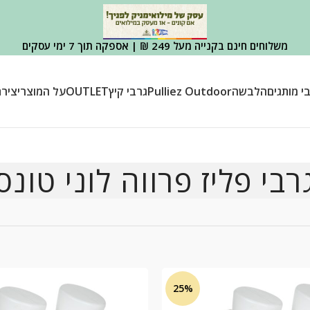
משלוחים חינם בקנייה מעל 249 ₪ | אספקה תוך 7 ימי עסקים
י מותגים
הלבשה
Pulliez Outdoor
גרבי קיץ
OUTLET
על המוצר
יציר
רבי פליז פרווה לוני טונס
25%