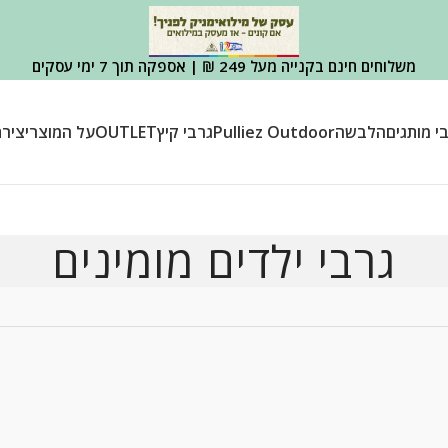
משלוחים חינם בקנייה מעל 249 ₪ | אספקה תוך 7 ימי עסקים
י מותגים
הלבשה
Pulliez Outdoor
גרבי קיץ
OUTLET
על המוצר
יציר
גרבי ילדים מומינים