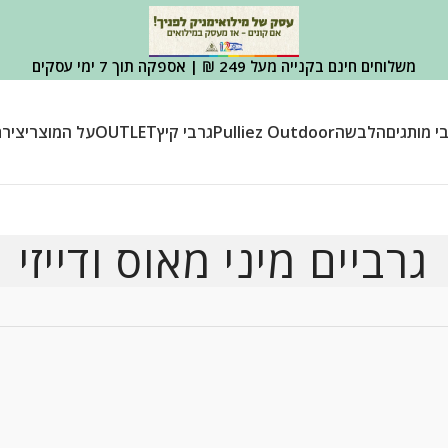
משלוחים חינם בקנייה מעל 249 ₪ | אספקה תוך 7 ימי עסקים
י מותגים
הלבשה
Pulliez Outdoor
גרבי קיץ
OUTLET
על המוצר
יציר
גרביים מיני מאוס ודייזי