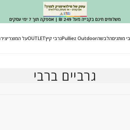
משלוחים חינם בקנייה מעל 249 ₪ | אספקה תוך 7 ימי עסקים
י מותגים
הלבשה
Pulliez Outdoor
גרבי קיץ
OUTLET
על המוצר
יציר
גרביים ברבי