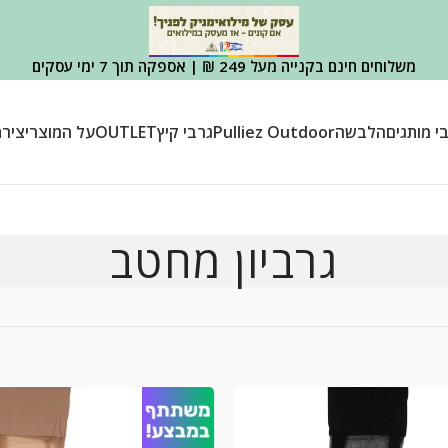
משלוחים חינם בקנייה מעל 249 ₪ | אספקה תוך 7 ימי עסקים
י מותגים
הלבשה
Pulliez Outdoor
גרבי קיץ
OUTLET
על המוצר
יציר
גרביון מחטב