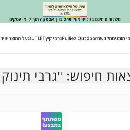
משלוחים חינם בקנייה מעל 249 ₪ | אספקה תוך 7 ימי עסקים
י מותגים
הלבשה
Pulliez Outdoor
גרבי קיץ
OUTLET
על המוצר
יציר
אות חיפוש: "גרבי תינוקו