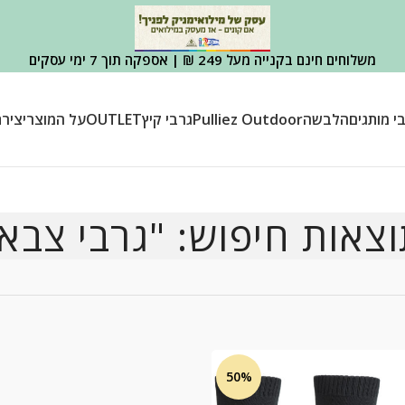
משלוחים חינם בקנייה מעל 249 ₪ | אספקה תוך 7 ימי עסקים
י מותגים
הלבשה
Pulliez Outdoor
גרבי קיץ
OUTLET
על המוצר
יציר
צאות חיפוש: "גרבי צבא
50%